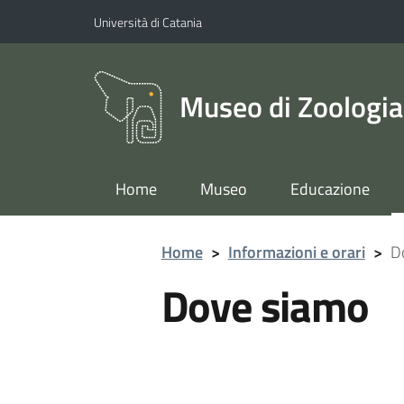
Vai al contenuto principale
Vai al menu di navigazione
Università di Catania
Museo di Zoologia 
Home
Museo
Educazione
Home
>
Informazioni e orari
>
D
Dove siamo